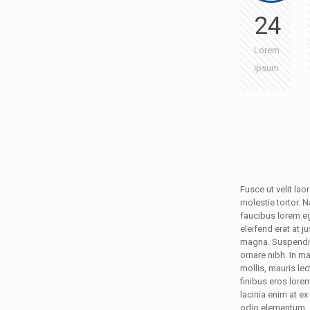
24
Lorem
ipsum
Fusce ut velit lao
molestie tortor. N
faucibus lorem e
eleifend erat at ju
magna. Suspendiss
ornare nibh. In m
mollis, mauris lec
finibus eros lore
lacinia enim at ex
odio elementum.