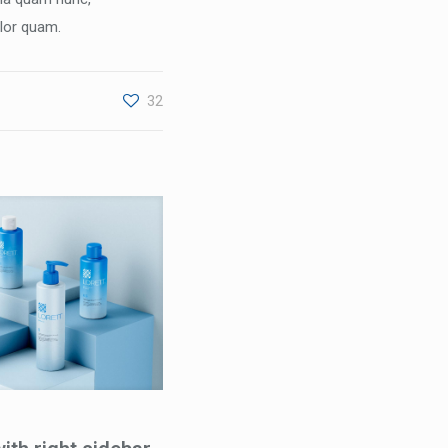
olor quam.
32