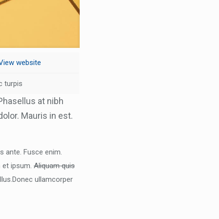
View website
 turpis
Phasellus at nibh
olor. Mauris in est.
is ante. Fusce enim.
m et ipsum.
Aliquam quis
ellus.Donec ullamcorper