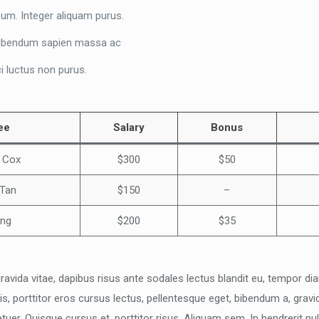
sum. Integer aliquam purus.
 bibendum sapien massa ac
i luctus non purus.
ee
Salary
Bonus
. Cox
$300
$50
 Tan
$150
–
ing
$200
$35
 gravida vitae, dapibus risus ante sodales lectus blandit eu, tempor d
uis, porttitor eros cursus lectus, pellentesque eget, bibendum a, gra
tuer. Quisque cursus et, porttitor risus. Aliquam sem. In hendrerit n