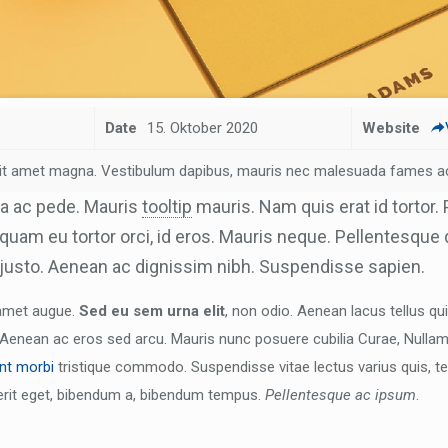
Date
15. Oktober 2020
Website
 sit amet magna. Vestibulum dapibus, mauris nec malesuada fames ac
a ac pede. Mauris
tooltip
mauris. Nam quis erat id tortor. 
 quam eu tortor orci, id eros. Mauris neque. Pellentesque d
justo. Aenean ac dignissim nibh. Suspendisse sapien.
 amet augue.
Sed eu sem urna elit
, non odio. Aenean lacus tellus qu
. Aenean ac eros sed arcu. Mauris nunc posuere cubilia Curae, Nulla
nt morbi
tristique commodo. Suspendisse vitae lectus varius quis, t
erit eget, bibendum a, bibendum tempus.
Pellentesque ac ipsum
.