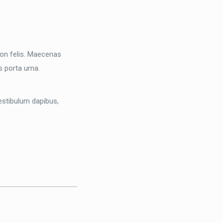
non felis. Maecenas
es porta urna.
Vestibulum dapibus,