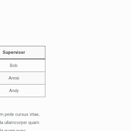
Supervisor
Bob
Annie
Andy
iam pede cursus vitae,
vida ullamcorper quam.
ulla quam nunc,