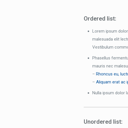
Ordered list:
Lorem ipsum dolor 
malesuada elit lectu
Vestibulum commodo
Phasellus fermentum
mauris nec malesua
–
Rhoncus eu, luct
–
Aliquam erat ac 
Nulla ipsum dolor l
Unordered list: