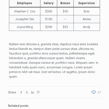
Employee
Salary
Bonus
Supervisor
Stephen C. Cox
$300
$50
Bob
Josephin Tan
$150
–
Annie
Joyce Ming
$200
$35
Andy
Nullam wisi ultricies a, gravida vitae, dapibus risus ante sodales
lectus blandit eu, tempor diam pede cursus vitae, ultricies eu,
faucibus quis, porttitor eros cursus lectus, pellentesque eget,
bibendum a, gravida ullamcorper quam. Nullam viverra
consectetuer. Quisque cursus et, porttitor risus. Aliquam sem. In
hendrerit nulla quam nunc, accumsan congue. Lorem ipsum
primis in nibh vel risus. Sed vel lectus. Ut sagittis, ipsum dolor
quam.
Share
67
Related posts