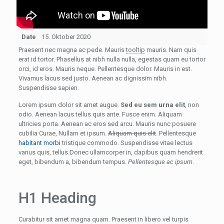
Date
15. Oktober 2020
Praesent nec magna ac pede. Mauris
tooltip
mauris. Nam quis
erat id tortor. Phasellus at nibh nulla nulla, egestas quam eu tortor
orci, id eros. Mauris neque. Pellentesque dolor. Mauris in est.
Vivamus lacus sed justo. Aenean ac dignissim nibh.
Suspendisse sapien.
Lorem ipsum dolor sit amet augue.
Sed eu sem urna elit
, non
odio. Aenean lacus tellus quis ante. Fusce enim. Aliquam
ultricies porta. Aenean ac eros sed arcu. Mauris nunc posuere
cubilia Curae, Nullam et ipsum.
Aliquam quis elit
. Pellentesque
habitant morbi
tristique commodo. Suspendisse vitae lectus
varius quis, tellus.Donec ullamcorper in, dapibus quam hendrerit
eget, bibendum a, bibendum tempus.
Pellentesque ac ipsum
.
H1 Heading
Curabitur sit amet magna quam. Praesent in libero vel turpis