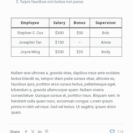
Turpis faucibus orci luctus non purus.
Employee
Salary
Bonus
Supervisor
Stephen C. Cox
$300
$50
Bob
Josephin Tan
$150
–
Annie
Joyce Ming
$200
$35
Andy
Nullam wisi ultricies a, gravida vitae, dapibus risus ante sodales
lectus blandit eu, tempor diam pede cursus vitae, ultricies eu,
faucibus quis, porttitor eros cursus lectus, pellentesque eget,
bibendum a, gravida ullamcorper quam. Nullam viverra
consectetuer. Quisque cursus et, porttitor risus. Aliquam sem. In
hendrerit nulla quam nunc, accumsan congue. Lorem ipsum
primis in nibh vel risus. Sed vel lectus. Ut sagittis, ipsum dolor
quam.
Share
114