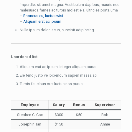
imperdiet sit amet magna. Vestibulum dapibus, mauris nec
malesuada fames ac turpis molestie a, ultricies porta urna
–
Rhoncus eu, luctus wisi
–
Aliquam erat ac ipsum
Nulla ipsum dolor lacus, suscipit adipiscing.
Unordered list:
Aliquam erat ac ipsum. Integer aliquam purus.
Eleifend justo vel bibendum sapien massa ac
Turpis faucibus orci luctus non purus.
Employee
Salary
Bonus
Supervisor
Stephen C. Cox
$300
$50
Bob
Josephin Tan
$150
–
Annie