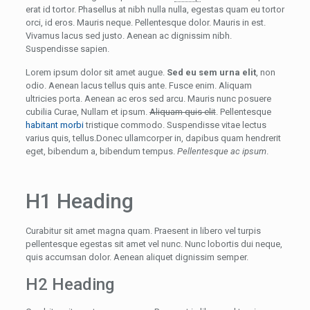
erat id tortor. Phasellus at nibh nulla nulla, egestas quam eu tortor
orci, id eros. Mauris neque. Pellentesque dolor. Mauris in est.
Vivamus lacus sed justo. Aenean ac dignissim nibh.
Suspendisse sapien.
Lorem ipsum dolor sit amet augue.
Sed eu sem urna elit
, non
odio. Aenean lacus tellus quis ante. Fusce enim. Aliquam
ultricies porta. Aenean ac eros sed arcu. Mauris nunc posuere
cubilia Curae, Nullam et ipsum.
Aliquam quis elit
. Pellentesque
habitant morbi
tristique commodo. Suspendisse vitae lectus
varius quis, tellus.Donec ullamcorper in, dapibus quam hendrerit
eget, bibendum a, bibendum tempus.
Pellentesque ac ipsum
.
H1 Heading
Curabitur sit amet magna quam. Praesent in libero vel turpis
pellentesque egestas sit amet vel nunc. Nunc lobortis dui neque,
quis accumsan dolor. Aenean aliquet dignissim semper.
H2 Heading