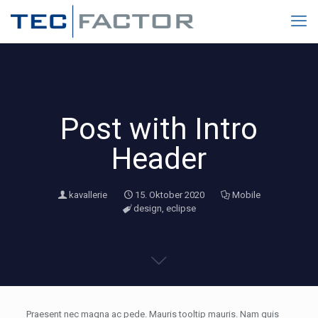
Post with Intro
Header
kavallerie
15. Oktober 2020
Mobile
design
,
eclipse
Praesent nec magna ac pede. Mauris
tooltip
mauris. Nam quis